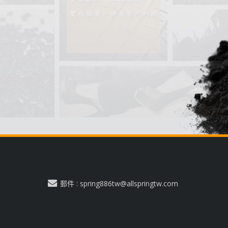
郵件 : spring886tw@allspringtw.com