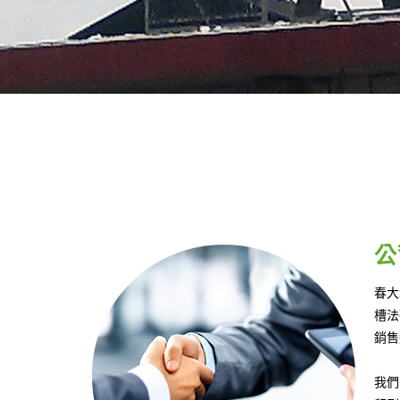
公
春大
槽法
銷售
我們