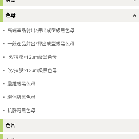
色母
高端產品射出/押出成型級黑色母
一般產品射出/押出成型級黑色母
吹/拉膜<12μm級黑色母
吹/拉膜>12μm級黑色母
纖維級黑色母
環保級黑色母
抗靜電黑色母
色片