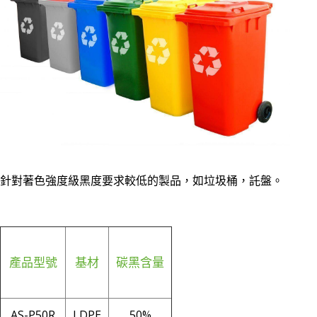
針對著色強度級黑度要求較低的製品，如垃圾桶，託盤。
產品型號
基材
碳黑含量
AS-P50R
LDPE
50%